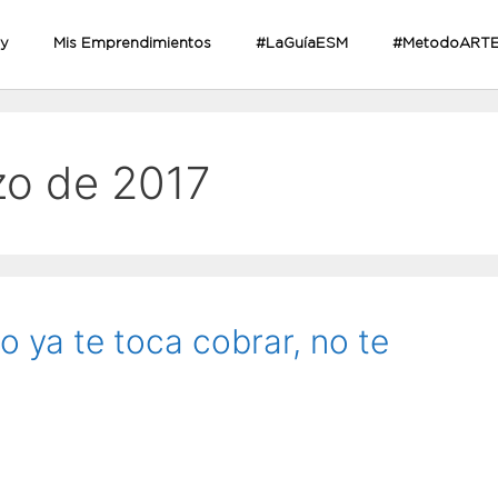
oy
Mis Emprendimientos
#LaGuíaESM
#MetodoART
zo de 2017
 ya te toca cobrar, no te