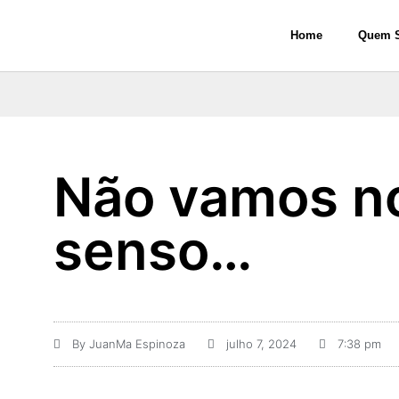
Home
Quem 
Não vamos n
senso…
By
JuanMa Espinoza
julho 7, 2024
7:38 pm