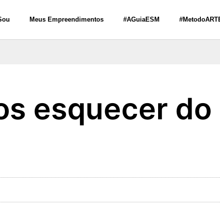
Sou
Meus Empreendimentos
#AGuiaESM
#MetodoART
os esquecer do