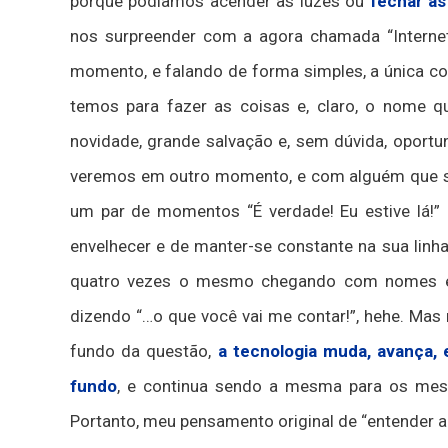
porque podíamos acender as luzes ou
fechar as
nos surpreender com a agora chamada “Interne
momento, e falando de forma simples, a única co
temos para fazer as coisas e, claro, o nome 
novidade, grande salvação e, sem dúvida, oport
veremos em outro momento, e com alguém que sab
um par de momentos “É verdade! Eu estive lá!”
envelhecer e de manter-se constante na sua linha
quatro vezes o mesmo chegando com nomes e me
dizendo “…o que você vai me contar!”, hehe. Mas 
fundo da questão,
a tecnologia muda, avança,
fundo
, e continua sendo a mesma para os mesmo
Portanto, meu pensamento original de “entender a