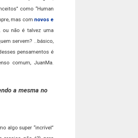
onceitos” como “Human
empre, mas com
novos e
, ou não é talvez uma
quem servem? …básico,
 desses pensamentos é
enso comum, JuanMa.
 sendo a mesma no
 algo super “incrível”