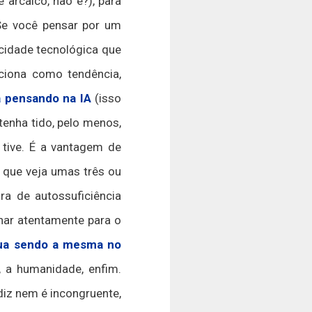
arcaico, não é?), para
Se você pensar por um
cidade tecnológica que
ciona como tendência,
 pensando na IA
(isso
enha tido, pelo menos,
 tive. É a vantagem de
 que veja umas três ou
a de autossuficiência
lhar atentamente para o
inua sendo a mesma no
, a humanidade, enfim.
diz nem é incongruente,