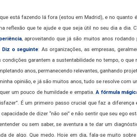
que está fazendo lá fora (estou em Madrid), e no quanto 
a reflexão que te ajude e que seja útil no seu dia a dia
periência
, aproveitando que já são muitos anos rodando
.
Diz o seguinte
: As organizações, as empresas, geralme
as condições garantem a sustentabilidade no tempo, o que 
pletando anos, permanecendo relevantes, ganhando proje
minha opinião, e já são muitos anos, tudo se resolve com u
equer um pouco de humildade e empatia.
A fórmula mágica
fazer”. É um primeiro passo crucial que faz a diferença 
 capacidade de dizer “não sei” e não sentir que seu ego es
ntender ou sem saber, se aventura a te dar um diagnóstic
a de algo. Que medo. Hoje em dia, fala-se muito sobre 