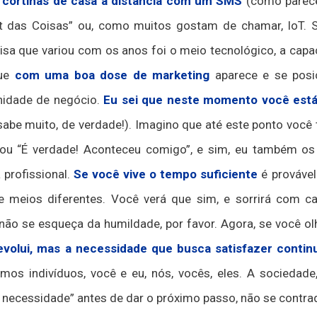
 cortinas de casa à distância com um SMS
(como parece 
t das Coisas” ou, como muitos gostam de chamar, IoT. 
isa que variou com os anos foi o meio tecnológico, a capa
que
com uma boa dose de marketing
aparece e se posi
unidade de negócio.
Eu sei que neste momento você está
e muito, de verdade!). Imagino que até este ponto você t
 ou “É verdade! Aconteceu comigo”, e sim, eu também os
 profissional.
Se você vive o tempo suficiente
é provável
ios diferentes. Você verá que sim, e sorrirá com car
não se esqueça da humildade, por favor. Agora, se você o
 evolui, mas a necessidade que busca satisfazer cont
s indivíduos, você e eu, nós, vocês, eles. A sociedade
 necessidade” antes de dar o próximo passo, não se contra