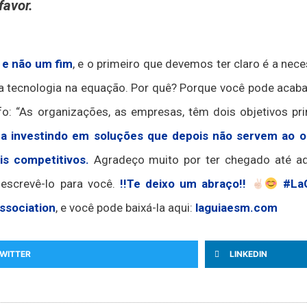
favor.
 e não um fim
, e o primeiro que devemos ter claro é a ne
r a tecnologia na equação. Por quê? Porque você pode acab
o: “As organizações, as empresas, têm dois objetivos prin
ada investindo em soluções que depois não servem ao o
s competitivos.
Agradeço muito por ter chegado até aq
 escrevê-lo para você.
!!Te deixo um abraço!!
#La
Association
, e você pode baixá-la aqui:
laguiaesm.com
WITTER
LINKEDIN