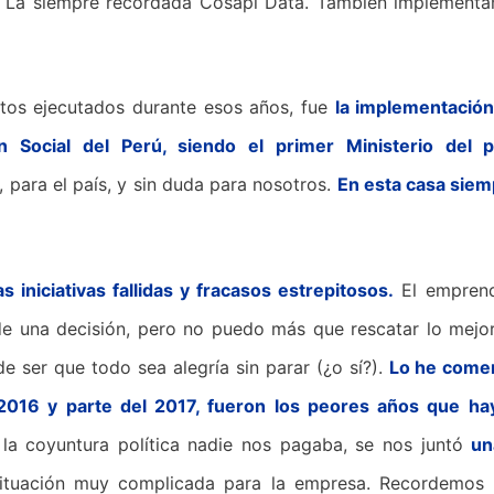
:
La siempre recordada Cosapi Data. También implementa
tos ejecutados durante esos años, fue
la implementación
ón Social del Perú, siendo el primer Ministerio del 
 para el país, y sin duda para nosotros.
En esta casa sie
 iniciativas fallidas y fracasos estrepitosos.
El emprend
e una decisión, pero no puedo más que rescatar lo mejo
e ser que todo sea alegría sin parar (¿o sí?).
Lo he come
 2016 y parte del 2017, fueron los peores años que h
a coyuntura política nadie nos pagaba, se nos juntó
un
ituación muy complicada para la empresa. Recordemos 