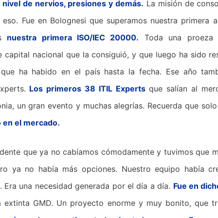
a nivel de nervios, presiones y demás.
La misión de conso
 eso. Fue en Bolognesi que superamos nuestra primera a
os
nuestra primera ISO/IEC 20000.
Toda una proeza p
capital nacional que la consiguió, y que luego ha sido r
ue ha habido en el país hasta la fecha. Ese año tamb
Experts.
Los primeros 38 ITIL Experts
que salían al mer
onia, un gran evento y muchas alegrías. Recuerda que sol
 en el mercado.
vidente que ya no cabíamos cómodamente y tuvimos que 
ro ya no había más opciones. Nuestro equipo había cr
c. Era una necesidad generada por el día a día.
Fue en dich
la extinta GMD. Un proyecto enorme y muy bonito, que t