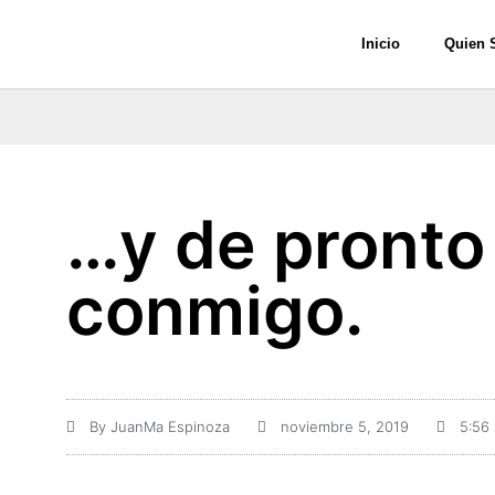
Inicio
Quien 
…y de pronto
conmigo.
By
JuanMa Espinoza
noviembre 5, 2019
5:56