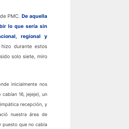
a de PMC.
De aquella
ir lo que sería sin
ional, regional y
hizo durante estos
ido solo siete, miro
de inicialmente nos
cabían 16, jejeje), un
simpática recepción, y
ació nuestra área de
 y puesto que no cabía