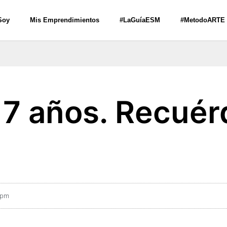
Soy
Mis Emprendimientos
#LaGuíaESM
#MetodoARTE
 7 años. Recuér
 pm