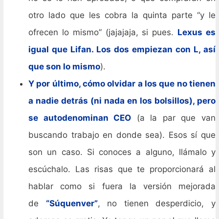
otro lado que les cobra la quinta parte “y le
ofrecen lo mismo” (jajajaja, si pues.
Lexus es
igual que Lifan. Los dos empiezan con L, así
que son lo mismo
).
Y por último, cómo olvidar a los que no tienen
a nadie detrás (ni nada en los bolsillos), pero
se autodenominan CEO
(a la par que van
buscando trabajo en donde sea). Esos sí que
son un caso. Si conoces a alguno, llámalo y
escúchalo. Las risas que te proporcionará al
hablar como si fuera la versión mejorada
de
“Súquenver”
, no tienen desperdicio, y